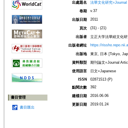
出處題名
法華文化研究=Journal of 
v.37
卷期
2011
出版日期
(31) - (21)
頁次
出版者
立正大学法華経文化研
https://rissho.repo.n
出版者網址
出版地
東京, 日本 [Tokyo, Jap
資料類型
期刊論文=Journal Artic
使用語言
日文=Japanese
ISSN
02871513 (P)
392
點閱次數
2016.06.06
建檔日期
書目管理
2019.01.24
更新日期
書目匯出