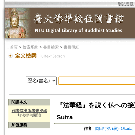
網站導覽
．
首頁
>
檢索系統
>
書目檢索
>
書目明細
閱讀本文
『法華経』を説く仏への接近=An Ap
作者或出版者未授權
無法提供閱讀
Sutra
加值服務
作者
岡田行弘 (著)=Okada, Yuk