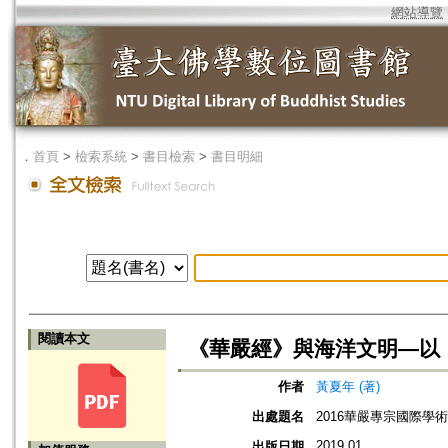
網站導覽
．
首頁
>
檢索系統
>
書目檢索
>
書目明細
閱讀本文
《華嚴經》與海洋文明—以
作者
黃夏年 (著)
出處題名
2016華嚴專宗國際學
2019.01
出版日期