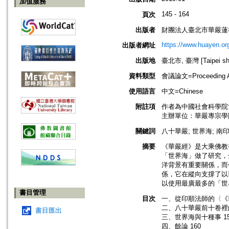
加值服務
145 - 164
頁次
出版者
財團法人臺北市華嚴蓮
https://www.huayen.or
出版者網址
出版地
臺北市, 臺灣 [Taipei shi
資料類型
會議論文=Proceeding Ar
使用語言
中文=Chinese
附註項
作者為中國社會科學院
主辦單位：華嚴專宗學
關鍵詞
八十華嚴; 世界海; 南
摘要
《華嚴經》是大乘佛教
「世界海」做了研究，
洋背景有重要關係，而
係，它在縱向支撐了以
以使用最廣最多的「世
書目管理
目次
一、從印順法師的〈《華
二、八十華嚴前十卷裡的
書目匯出
三、世界海與十種事 15
四、餘論 160