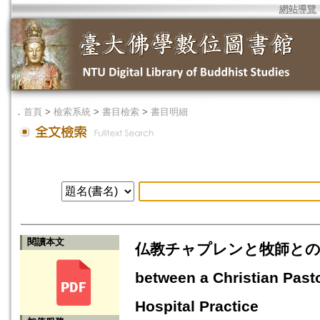
網站導覽
．
首頁
>
檢索系統
>
書目檢索
>
書目明細
閱讀本文
仏教チャプレンと牧師との連携
between a Christian Pasto
Hospital Practice