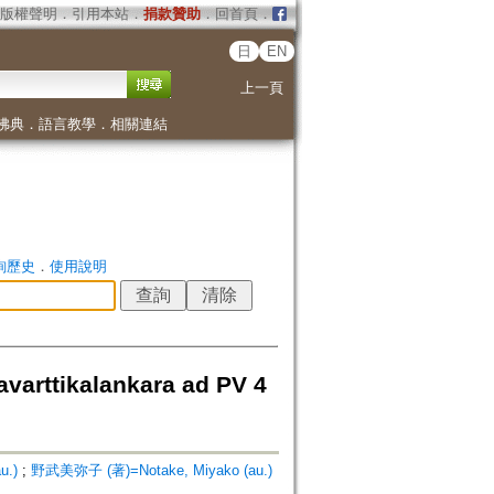
版權聲明
．
引用本站
．
捐款贊助
．
回首頁
．
日
EN
上一頁
佛典
．
語言教學
．
相關連結
詢歷史
．
使用說明
ikalankara ad PV 4
u.)
;
野武美弥子 (著)=Notake, Miyako (au.)