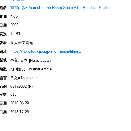
題名
南都仏教=Journal of the Nanto Society for Buddhist Studies
n.85
卷期
2005
日期
1 - 89
頁次
版者
東大寺図書館
https://www.todaiji.or.jp/information/library/
網址
版地
奈良, 日本 [Nara, Japan]
類型
期刊論文=Journal Article
語言
日文=Japanese
SSN
05472032 (P)
613
次數
2016.06.29
日期
2018.12.26
日期