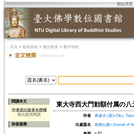
網站導覽
．
首頁
>
檢索系統
>
書目檢索
>
書目明細
閱讀本文
東大寺西大門勅額付属の八
作者或出版者未授權
無法提供閱讀
作者
奥健夫 (著)=Oku, Takeo
加值服務
出處題名
南都仏教=Journal of the 
n.81
卷期