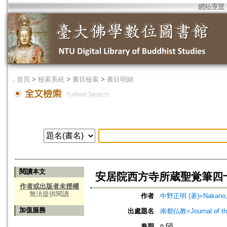
網站導覽
．
首頁
>
檢索系統
>
書目檢索
>
書目明細
閱讀本文
安居院西方寺所蔵聖覚筆四
作者或出版者未授權
無法提供閱讀
作者
中野正明 (著)=Nakano, M
加值服務
出處題名
南都仏教=Journal of the 
n.68
卷期