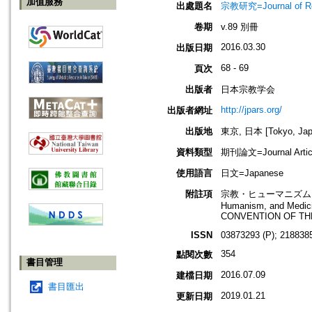
加值服務
出處題名
宗教研究=Journal of
卷期
v.89 別冊
2016.03.30
出版日期
68 - 69
頁次
出版者
日本宗教学会
http://jpars.org/
出版者網址
出版地
東京, 日本 [Tokyo, Jap
資料類型
期刊論文=Journal Artic
使用語言
日文=Japanese
附註項
宗教・ヒューマニズム・医
Humanism, and Medi
CONVENTION OF TH
ISSN
03873293 (P); 2188385
354
點閱次數
書目管理
2016.07.09
建檔日期
書目匯出
2019.01.21
更新日期