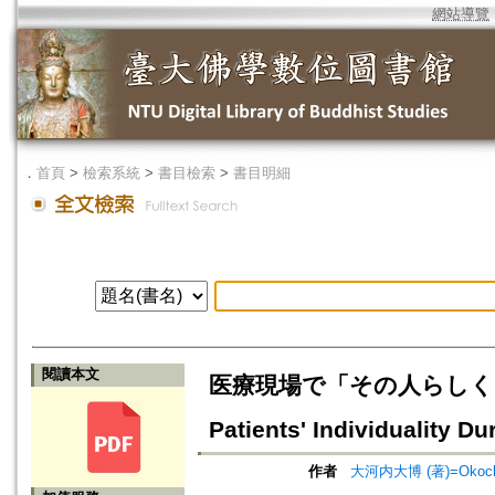
網站導覽
．
首頁
>
檢索系統
>
書目檢索
>
書目明細
閱讀本文
医療現場で「その人らしく」を
Patients' Individuality D
作者
大河内大博 (著)=Okochi, 