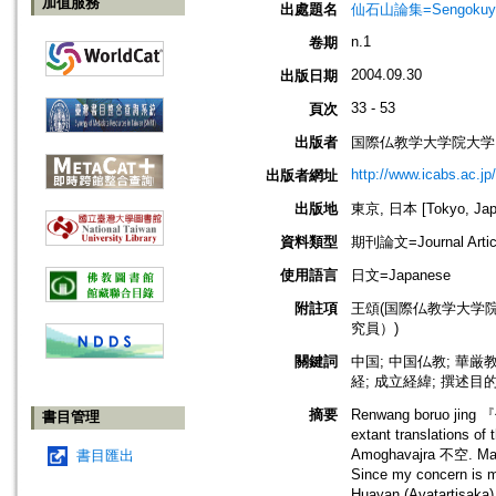
加值服務
出處題名
仙石山論集=Sengokuyama 
n.1
卷期
2004.09.30
出版日期
33 - 53
頁次
出版者
国際仏教学大学院大学
http://www.icabs.ac.jp/
出版者網址
出版地
東京, 日本 [Tokyo, Jap
資料類型
期刊論文=Journal Artic
使用語言
日文=Japanese
附註項
王頌(国際仏教学大学
究員）)
關鍵詞
中国; 中国仏教; 華厳
経; 成立経緯; 撰述目
摘要
Renwang boruo jing 『
書目管理
extant translations o
Amoghavajra 不空. Many 
書目匯出
Since my concern is m
Huayan (Avatartisaka