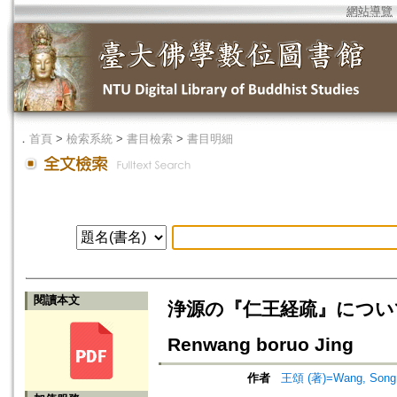
網站導覽
．
首頁
>
檢索系統
>
書目檢索
>
書目明細
閱讀本文
浄源の『仁王経疏』について=A Stu
Renwang boruo Jing
作者
王頌 (著)=Wang, Song 