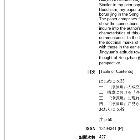
Similar to my prior pa
Buddhism, my paper aim
boruo jing in the Song
The paper comprises fou
show the connections 
inquire into the author
characteristics of thi
commentaries. In the t
the doctrinal marks of
with those in the earl
Jingyuan's attitude t
thought of Sengzhao 僧肇
perspective.
[Table of Contents]
目次
はじめに p.33
一、『浄源疏』の成立経
二、構成における『浄源
三、『浄源疏』に現れる
四、『浄源疏』に見られ
おわりに p.49
注 p.50
ISSN
13494341 (P)
427
點閱次數