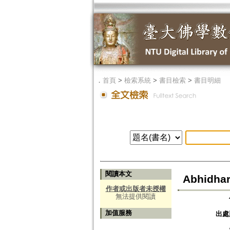
．
首頁
>
檢索系統
>
書目檢索
>
書目明細
閱讀本文
Abhidhar
作者或出版者未授權
無法提供閱讀
加值服務
出處