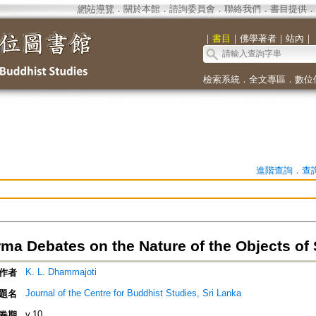
網站導覽
．
關於本館
．
諮詢委員會
．
聯絡我們
．
書目提供
．
｜
書目
｜
佛學著者
｜
站內
｜
檢索系統
．
全文專區
．
數位
進階查詢
．
查
ma Debates on the Nature of the Objects of
K. L. Dhammajoti
作者
Journal of the Centre for Buddhist Studies, Sri Lanka
題名
v.10
卷期