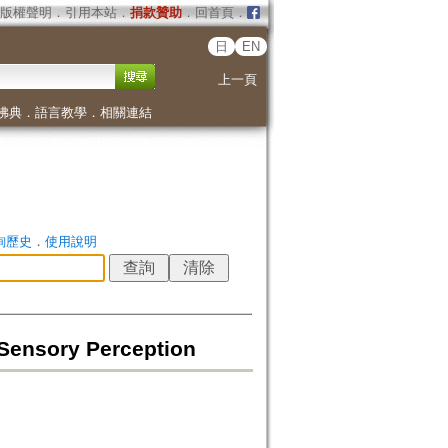
版權聲明
．
引用本站
．
捐款贊助
．
回首頁
．
日
EN
上一頁
佛典
．
語言教學
．
相關連結
詢歷史
．
使用說明
 Sensory Perception