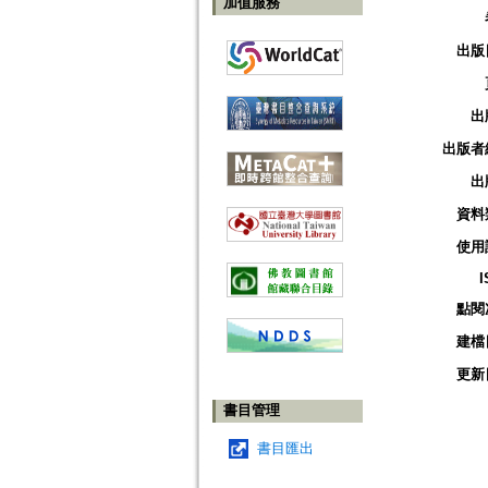
加值服務
出版
出
出版者
出
資料
使用
I
點閱
建檔
更新
書目管理
書目匯出