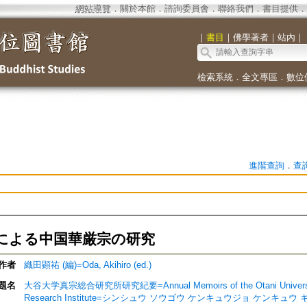
網站導覽
．
關於本館
．
諮詢委員會
．
聯絡我們
．
書目提供
．
｜
書目
｜
佛學著者
｜
站內
｜
檢索系統
．
全文專區
．
數位
進階查詢
．
查
による中国華厳宗の研究
作者
織田顕祐 (編)=Oda, Akihiro (ed.)
題名
大谷大学真宗総合研究所研究紀要=Annual Memoirs of the Otani University 
Research Institute=シンシュウ ソウゴウ ケンキュウジョ ケンキュウ