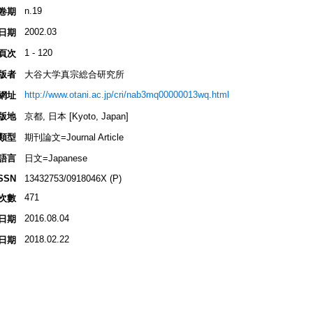
n.19
卷期
2002.03
日期
1 - 120
頁次
版者
大谷大学真宗総合研究所
http://www.otani.ac.jp/cri/nab3mq00000013wq.html
網址
版地
京都, 日本 [Kyoto, Japan]
類型
期刊論文=Journal Article
語言
日文=Japanese
SSN
13432753/0918046X (P)
471
次數
2016.08.04
日期
2018.02.22
日期