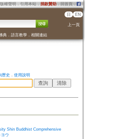
版權聲明
．
引用本站
．
捐款贊助
．
回首頁
．
日
EN
上一頁
佛典
．
語言教學
．
相關連結
詢歷史
．
使用說明
Shin Buddhist Comprehensive
 キヨウ