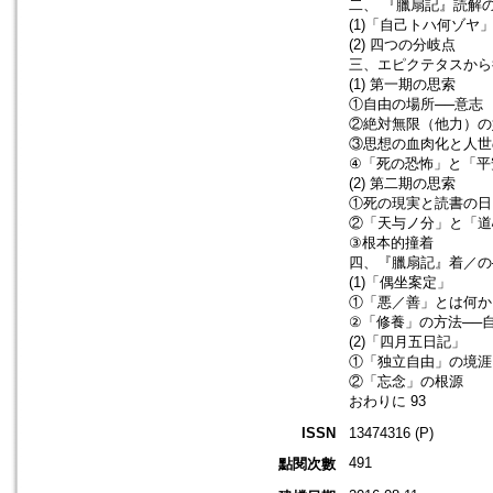
二、 『臘扇記』読解の
(1)「自己トハ何ゾヤ
(2) 四つの分岐点
三、エピクテタスから得
(1) 第一期の思索
①自由の場所──意志
②絶対無限（他力）の
③思想の血肉化と人世
④「死の恐怖」と「平
(2) 第二期の思索
①死の現実と読書の日
②「天与ノ分」と「道
③根本的撞着
四、『臘扇記』着／の─
(1)「偶坐案定」
①「悪／善」とは何か
②「修養」の方法──
(2)「四月五日記」
①「独立自由」の境涯
②「忘念」の根源
おわりに 93
ISSN
13474316 (P)
491
點閱次數