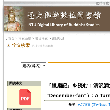
網站導覽
．
首頁
>
檢索系統
>
書目檢索
>
書目明細
閱讀本文
『臘扇記』を読む：清沢満之におけ
“December-fan”）: A Turn
作者
名和達宣 (著)=Nawa, Tat