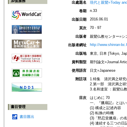
加值服務
出處題名
現代と親鸞=Today an
n.33
卷期
2016.06.01
出版日期
70 - 97
頁次
出版者
親鸞仏教センター=シ
http://www.shinran-bc.h
出版者網址
出版地
東京, 日本 [Tokyo, Jap
資料類型
期刊論文=Journal Artic
使用語言
日文=Japanese
附註項
1.特集 清沢満之研
2.第一部 清沢満之研究会の軌跡=S
3.名和達宣 ：親鸞仏
目次
はじめに 70
一、『臘扇記』とはいか
書目管理
(1) 構成と記述内容
(2) 転換の時機
書目匯出
(3)「黙忍堂臘扇」の
(4) 連続する三つの日