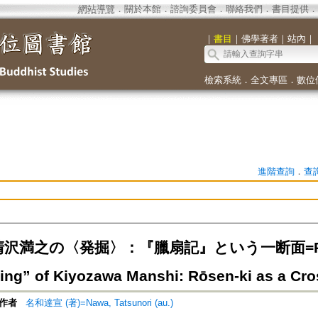
網站導覽
．
關於本館
．
諮詢委員會
．
聯絡我們
．
書目提供
．
｜
書目
｜
佛學著者
｜
站內
｜
檢索系統
．
全文專區
．
數位
進階查詢
．
查
沢満之の〈発掘〉：『臘扇記』という一断面=Propo
ing” of Kiyozawa Manshi: Rōsen-ki as a Cro
作者
名和達宣 (著)=Nawa, Tatsunori (au.)