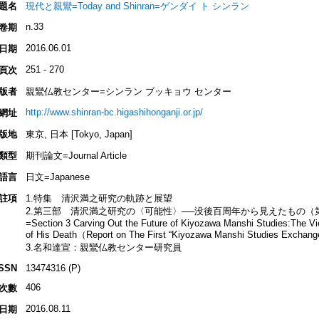
題名
現代と親鸞=Today and Shinran=ゲンダイ ト シンラン
n.33
卷期
2016.06.01
日期
251 - 270
頁次
版者
親鸞仏教センター=シンラン ブッキョウ センター
http://www.shinran-bc.higashihonganji.or.jp/
網址
版地
東京, 日本 [Tokyo, Japan]
類型
期刊論文=Journal Article
語言
日文=Japanese
註項
1.特集 清沢満之研究の軌跡と展望
2.第三部 清沢満之研究の〈可能性〉──没後百周年から見えたもの
=Section 3 Carving Out the Future of Kiyozawa Manshi Studies:The V
of His Death（Report on The First “Kiyozawa Manshi Studies Exchan
3.名和達宣：親鸞仏教センター研究員
ISSN
13474316 (P)
406
次數
2016.08.11
日期