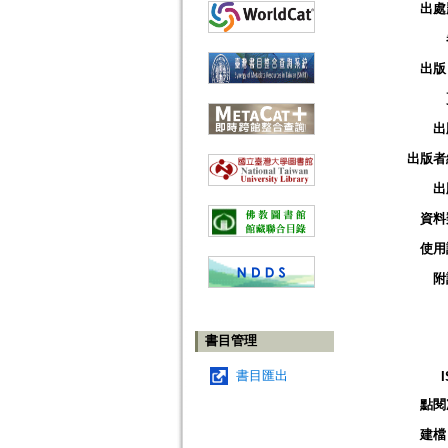
出處
出版
出
出版者
出
資料
使用
附
書目管理
書目匯出
點閱
建檔