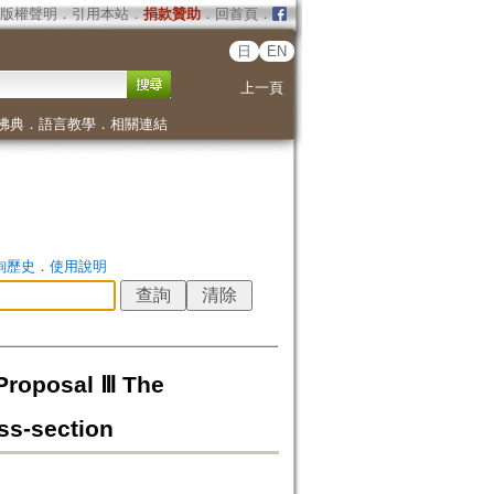
版權聲明
．
引用本站
．
捐款贊助
．
回首頁
．
日
EN
上一頁
佛典
．
語言教學
．
相關連結
詢歷史
．
使用說明
sal Ⅲ The
ss-section