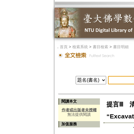
．
首頁
>
檢索系統
>
書目檢索
>
書目明細
閱讀本文
提言Ⅲ 清
作者或出版者未授權
無法提供閱讀
“Excavat
加值服務