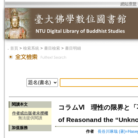
網站導覽
．
首頁
>
檢索系統
>
書目檢索
>
書目明細
閱讀本文
コラムⅥ 理性の限界と「不可
作者或出版者未授權
無法提供閱讀
of Reasonand the “Unkno
加值服務
作者
長谷川琢哉 (著)=Hasegaw