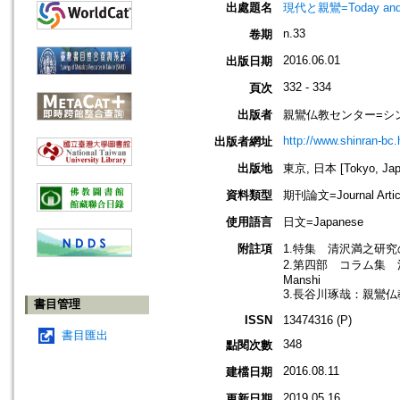
出處題名
現代と親鸞=Today an
n.33
卷期
2016.06.01
出版日期
332 - 334
頁次
出版者
親鸞仏教センター=シ
http://www.shinran-bc.h
出版者網址
出版地
東京, 日本 [Tokyo, Jap
資料類型
期刊論文=Journal Artic
使用語言
日文=Japanese
附註項
1.特集 清沢満之研
2.第四部 コラム集 清沢満之
Manshi
3.長谷川琢哉：親鸞
書目管理
ISSN
13474316 (P)
書目匯出
348
點閱次數
2016.08.11
建檔日期
2019.05.16
更新日期