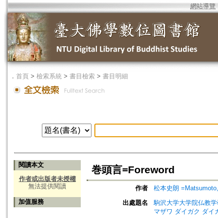
網站導覽
．
首頁
>
檢索系統
>
書目檢索
>
書目明細
閱讀本文
巻頭言=Foreword
作者或出版者未授權
無法提供閱讀
作者
松本史朗 =Matsumoto, 
加值服務
出處題名
駒沢大学大学院仏教学研究会年報=A
マザワ ダイガク ダイ