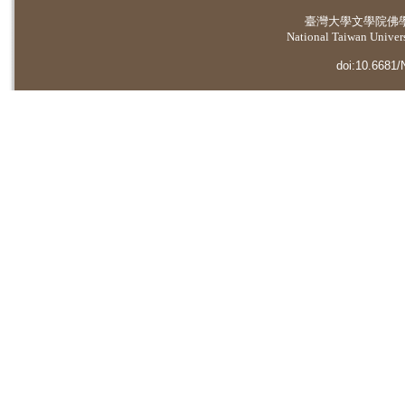
臺灣大學
文學院佛
National Taiwan Universi
doi:10.6681