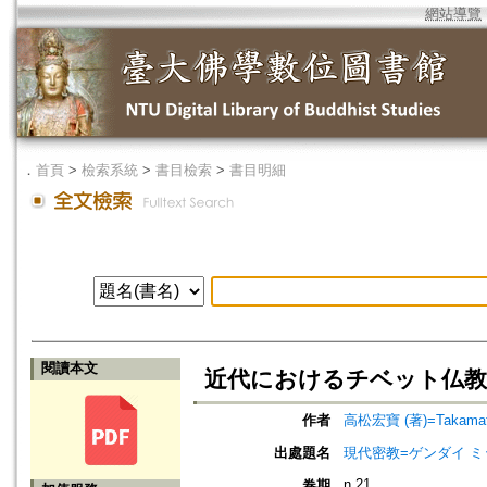
網站導覽
．
首頁
>
檢索系統
>
書目檢索
>
書目明細
閱讀本文
近代におけるチベット仏教
作者
高松宏寶 (著)=Takamatsu
出處題名
現代密教=ゲンダイ 
n.21
卷期