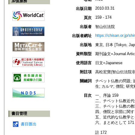
加值服務
2010.03.31
出版日期
159 - 174
頁次
出版者
智山伝法院
https://chisan.or.jp/sh
出版者網址
出版地
東京, 日本 [Tokyo, Jap
資料類型
期刊論文=Journal Artic
使用語言
日文=Japanese
附註項
高松宏寶(智山伝法院非
關鍵詞
チベット仏教の問題; 
生; カルマ; 僧院; 
目次
一、序論 159
二、チベット仏教近代化
三、チベット仏教の教理
四、僧院と宗団に関する
書目管理
五、近代的な仏教学とそ
六、まとめとして 171
書目匯出
註 172