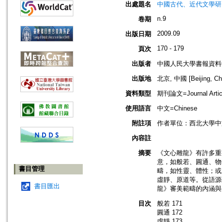
出處題名
中國古代、近代文學研究=Resea
n.9
卷期
2009.09
出版日期
170 - 179
頁次
出版者
中國人民大學書報資料
出版地
北京, 中國 [Beijing, Ch
資料類型
期刊論文=Journal Artic
使用語言
中文=Chinese
附註項
作者單位：西北大學中文系
內容註
摘要
《文心雕龍》有許多重
意，如般若、圓通、物
書目管理
疇，如性靈、體性；或
虛靜、原道等。從語源
書目匯出
龍》審美範疇的內涵與
目次
般若 171
圓通 172
虛靜 173