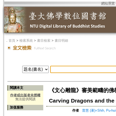
網站導覽
．
首頁
>
檢索系統
>
書目檢索
>
書目明細
閱讀本文
《文心雕龍》審美範疇的佛教語源=Th
作者或出版者未授權
無法提供閱讀
Carving Dragons and the 
加值服務
作者
普慧 (著)=Shih, Pu-hui 