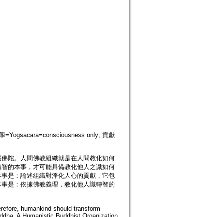
Yogsacara=consciousness only; 貢獻
報佛陀。人間佛教組織就是在人間教化如何
織智的本事，才可能具備教化他人之識如何
本事是：論述組織對淨化人心的貢獻，它包
本事是：依據佛教義理，教化他人識轉智的
refore, humankind should transform
ddha. A Humanistic Buddhist Organization