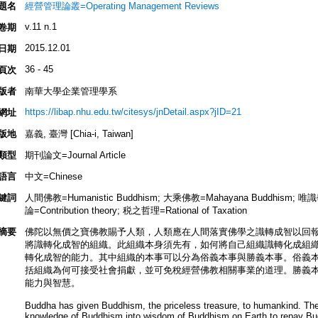
題名
經營管理論叢=Operating Management Reviews
v.11 n.1
卷期
2015.12.01
日期
36 - 45
頁次
版者
南華大學企業管理學系
https://libap.nhu.edu.tw/citesys/jnDetail.aspx?jID=21
網址
版地
嘉義, 臺灣 [Chia-i, Taiwan]
類型
期刊論文=Journal Article
語言
中文=Chinese
鍵詞
人間佛教=Humanistic Buddhism; 大乘佛教=Mahayana Buddhism; 唯識學=
論=Contribution theory; 税之哲理=Rational of Taxation
摘要
佛陀以無價之寶佛教賜予人類，人類應在人間落實佛學之識轉成智以回
將識轉化成智的組織。此組織本身須先有，如何將自己組織識轉化成組
轉化成智的能力。其中組織的本事可以分為俗義本事與勝義本事。俗義
括組織為何可接受社會捐獻，並可免稅經營佛教相關事業的道理。勝義
能力與智慧。
Buddha has given Buddhism, the priceless treasure, to humankind. The
knowledge of Buddhism into wisdom of Buddhism on Earth to repay Bu