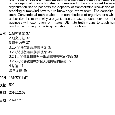
is the organization which instructs humankind in how to convert knowl
organization has to possess the capacity of transforming knowledge of o
teaching humankind how to turn knowledge into wisdom. The capacity in
truth. Conventional truth is about the contributions of organizations whi
elaborates the reason why a organization can accept donations from th
business with exemption form taxes. Ultimate truth means to teach hu
wisdom according to the Augmentation of Buddhism.
目次
1.研究背景 37
2.研究方法 37
3.研究內容 37
3.1人間佛教組織俗義使命 37
3.2人間佛教組織勝義使命 38
3.2.1人間佛教組織對一般組織識轉智的使命 38
3.2.2人間佛教組織對個人識轉智的使命 39
4.結論 44
參考文獻 45
SSN
18165311 (P)
590
次數
2016.12.02
日期
2024.12.10
日期