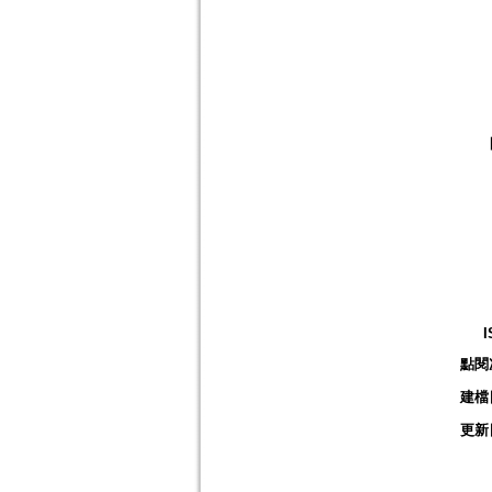
I
點閱
建檔
更新