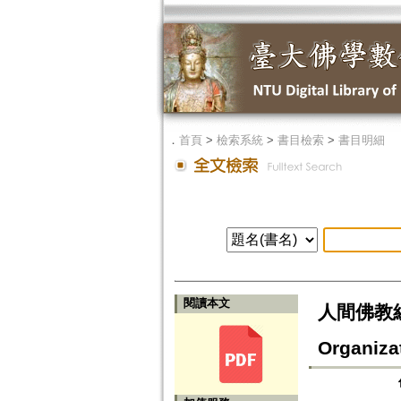
．
首頁
>
檢索系統
>
書目檢索
>
書目明細
閱讀本文
人間佛教組
Organiza