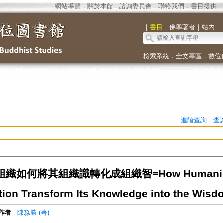
網站導覽
．
關於本館
．
諮詢委員會
．
聯絡我們
．
書目提供
．
｜
書目
｜
佛學著者
｜
站內
｜
檢索系統
．
全文專區
．
數位
進階查詢
．
查
織如何將其組織識轉化成組織智=How Humanistic
tion Transform Its Knowledge into the Wisd
作者
陳淼勝 (著)