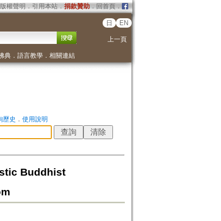
版權聲明
．
引用本站
．
捐款贊助
．
回首頁
．
日
EN
上一頁
佛典
．
語言教學
．
相關連結
詢歷史
．
使用說明
 Buddhist
om