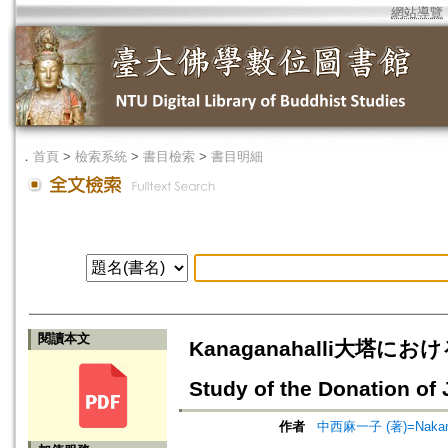
網站導覽
．
首頁
>
檢索系統
>
書目檢索
>
書目明細
閱讀本文
Kanaganahalli大塔に
Study of the Donation of 
作者
中西麻一子 (著)=Nakanish