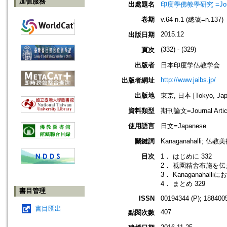
加值服務
出處題名
印度學佛教學研究 =Journal 
卷期
v.64 n.1 (總號=n.137)
2015.12
出版日期
(332) - (329)
頁次
出版者
日本印度学仏教学会
http://www.jaibs.jp/
出版者網址
出版地
東京, 日本 [Tokyo, Jap
資料類型
期刊論文=Journal Artic
使用語言
日文=Japanese
關鍵詞
Kanaganahalli; 仏教美
目次
1． はじめに 332
2． 祗園精舎布施を伝
3． Kanaganahal
4． まとめ 329
書目管理
ISSN
00194344 (P); 1884005
書目匯出
407
點閱次數