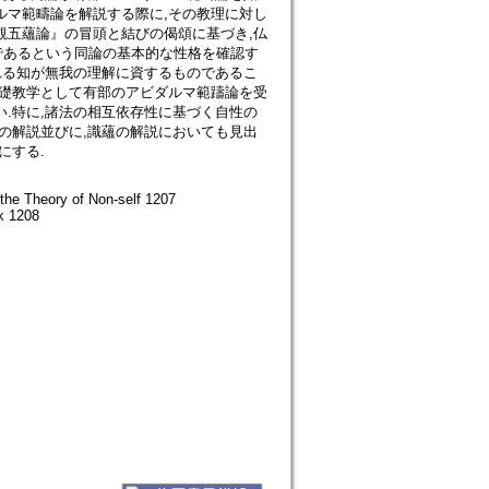
ルマ範疇論を解説する際に,その教理に対し
観五蘊論』の冒頭と結びの偈頌に基づき,仏
であるという同論の基本的な性格を確認す
れる知が無我の理解に資するものであるこ
基礎教学として有部のアビダルマ範躊論を受
.特に,諸法の相互依存性に基づく自性の
の解説並びに,識蘊の解説においても見出
にする.
the Theory of Non-self 1207
k 1208