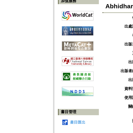
加值服務
Abhidhar
出處
出版
出
出版者
出
資料
使用
關
書目管理
書目匯出