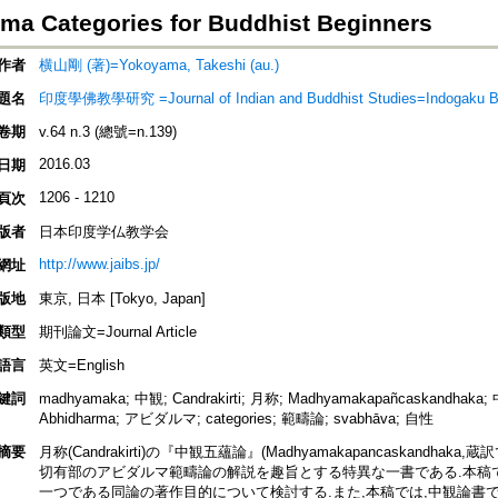
ma Categories for Buddhist Beginners
作者
横山剛 (著)=Yokoyama, Takeshi (au.)
題名
印度學佛教學研究 =Journal of Indian and Buddhist Studies=Indogaku B
卷期
v.64 n.3 (總號=n.139)
2016.03
日期
1206 - 1210
頁次
版者
日本印度学仏教学会
http://www.jaibs.jp/
網址
版地
東京, 日本 [Tokyo, Japan]
類型
期刊論文=Journal Article
語言
英文=English
鍵詞
madhyamaka; 中観; Candrakirti; 月称; Madhyamakapañcaskandhaka
Abhidharma; アビダルマ; categories; 範疇論; svabhāva; 自性
摘要
月称(Candrakirti)の『中観五蘊論』(Madhyamakapancaskandh
切有部のアビダルマ範疇論の解説を趣旨とする特異な一書である.本稿
一つである同論の著作目的について検討する.また,本稿では,中観論書