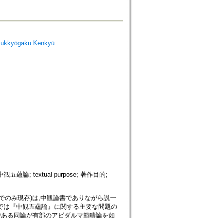
ukkyōgaku Kenkyū
; 中観五蘊論; textual purpose; 著作目的;
aka,蔵訳でのみ現存)は,中観論書でありながら説一
では『中観五蘊論』に関する主要な問題の
である同論が有部のアビダルマ範疇論を如