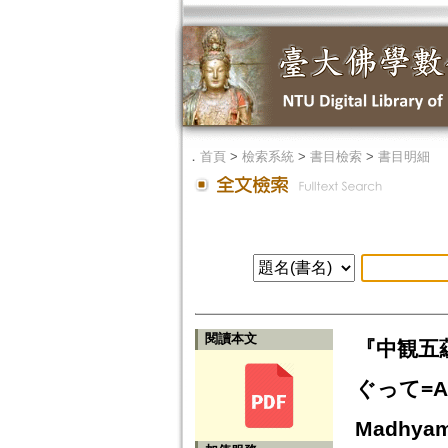
．
首頁
>
檢索系統
>
書目檢索
>
書目明細
閱讀本文
『中観五
ぐって=An A
Madhyama