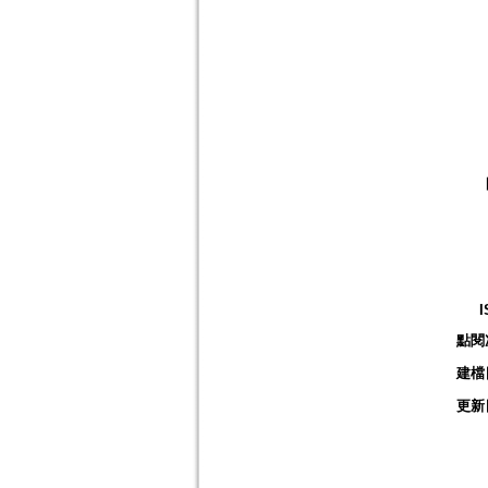
I
點閱
建檔
更新