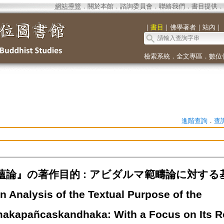
網站導覽
．
關於本館
．
諮詢委員會
．
聯絡我們
．
書目提供
．
｜
書目
｜
佛學著者
｜
站內
｜
檢索系統
．
全文專區
．
數位
進階查詢
．
查
蘊論』の著作目的 : アビダルマ範疇論に対す
nalysis of the Textual Purpose of the
kapañcaskandhaka: With a Focus on Its Ro