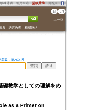
版權聲明
．
引用本站
．
捐款贊助
．
回首頁
．
日
EN
上一頁
佛典
．
語言教學
．
相關連結
詢歷史
．
使用說明
る基礎教学としての理解をめ
le as a Primer on