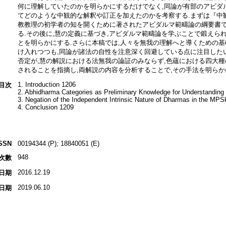
何に理解していたのかを明らかにするだけでなく,同論が有部のアビダ
てどのような中観的な解釈や訂正を加えたのかを考察する.まずは『中
教教理の初学者の知を開くために著されたアビダルマ範疇論の綱要書
る.その後に,慧の定義に基づき,アビダルマ範疇論を学ぶことで鍛えら
とを明らかにする.さらに本稿では,人々を無我の理解へと導くための
け入れつつも,同論が諸法の自性を注意深く回避している点に注目したい
否定が,慧の解説における法無我の論証のみならず,色蘊における四大種
されることを指摘し,両解説の内容を分析することで,その手法を明らか
1. Introduction 1206
目次
2. Abhidharma Categories as Preliminary Knowledge for Understanding 
3. Negation of the Independent Intrinsic Nature of Dharmas in the MPS
4. Conclusion 1209
SSN
00194344 (P); 18840051 (E)
948
次數
2016.12.19
日期
2019.06.10
日期