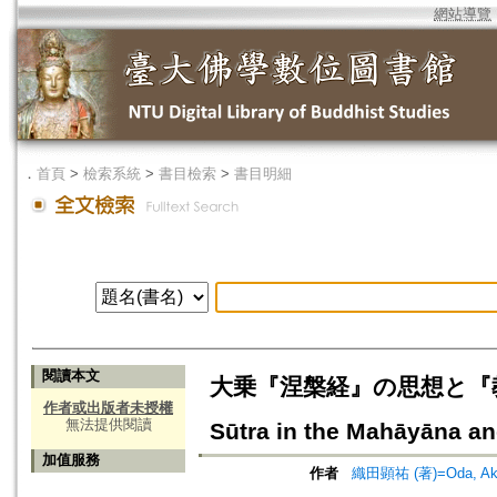
網站導覽
．
首頁
>
檢索系統
>
書目檢索
>
書目明細
閱讀本文
大乗『涅槃経』の思想と『教行信証』=
作者或出版者未授權
無法提供閱讀
Sūtra in the Mahāyāna a
加值服務
作者
織田顕祐 (著)=Oda, Akihi