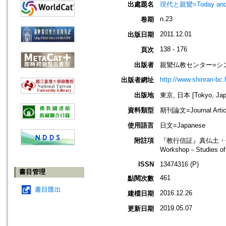
出處題名
現代と親鸞=Today an
n.23
卷期
2011.12.01
出版日期
138 - 176
頁次
出版者
親鸞仏教センター=シ
http://www.shinran-bc.h
出版者網址
出版地
東京, 日本 [Tokyo, Jap
資料類型
期刊論文=Journal Artic
使用語言
日文=Japanese
附註項
『教行信証』真仏土・
Workshop－Studies of 
ISSN
13474316 (P)
書目管理
461
點閱次數
書目匯出
2016.12.26
建檔日期
2019.05.07
更新日期