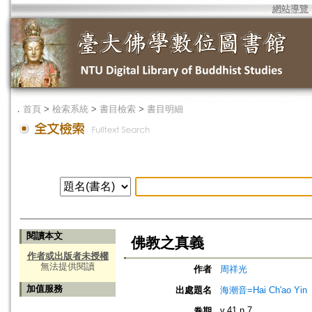
網站導覽
．
首頁
>
檢索系統
>
書目檢索
>
書目明細
閱讀本文
佛教之真義
作者或出版者未授權
無法提供閱讀
作者
周祥光
加值服務
出處題名
海潮音=Hai Ch'ao Yin
v.41 n.7
卷期