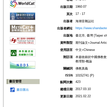
1960.07
出版日期
17 - 17
頁次
出版者
海潮音雜誌社
https://www.shandaote
出版者網址
出版地
臺北市, 臺灣 [Taipei shi
資料類型
期刊論文=Journal Artic
使用語言
中文=Chinese
附註項
本篇收錄於中國佛教會
教理類-概論
關鍵詞
佛教真義
ISSN
10152741 (P)
書目管理
423
點閱次數
2017.03.10
建檔日期
書目匯出
2021.02.22
更新日期