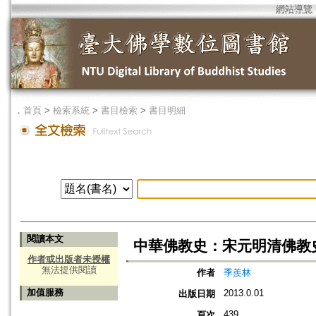
網站導覽
．
首頁
>
檢索系統
>
書目檢索
>
書目明細
閱讀本文
中華佛教史：宋元明清佛教
作者或出版者未授權
無法提供閱讀
作者
季羨林
加值服務
2013.0.01
出版日期
439
頁次