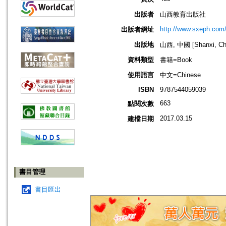
出版者
山西教育出版社
http://www.sxeph.com
出版者網址
出版地
山西, 中國 [Shanxi, Ch
資料類型
書籍=Book
使用語言
中文=Chinese
ISBN
9787544059039
663
點閱次數
2017.03.15
建檔日期
書目管理
書目匯出