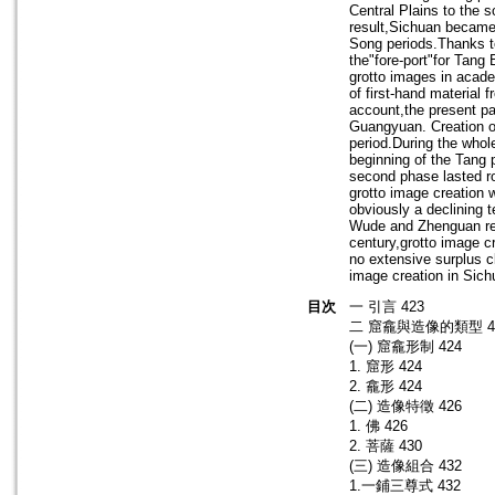
Central Plains to the 
result,Sichuan became 
Song periods.Thanks to
the"fore-port"for Tang 
grotto images in academ
of first-hand material 
account,the present pa
Guangyuan. Creation of
period.During the whol
beginning of the Tang 
second phase lasted r
grotto image creation 
obviously a declining 
Wude and Zhenguan rei
century,grotto image cr
no extensive surplus cl
image creation in Sic
目次
一 引言 423
二 窟龕與造像的類型 4
(一) 窟龕形制 424
1. 窟形 424
2. 龕形 424
(二) 造像特徵 426
1. 佛 426
2. 菩薩 430
(三) 造像組合 432
1.一鋪三尊式 432