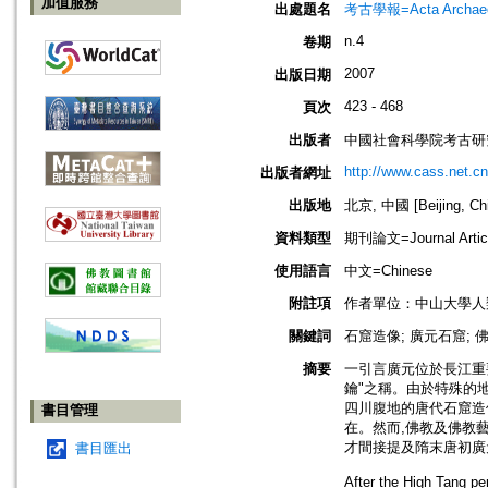
加值服務
出處題名
考古學報=Acta Archaeol
n.4
卷期
2007
出版日期
423 - 468
頁次
出版者
中國社會科學院考古研
http://www.cass.net.c
出版者網址
出版地
北京, 中國 [Beijing, Ch
資料類型
期刊論文=Journal Artic
使用語言
中文=Chinese
附註項
作者單位：中山大學人
關鍵詞
石窟造像; 廣元石窟; 佛
摘要
一引言廣元位於長江重
鑰"之稱。由於特殊的
四川腹地的唐代石窟造
書目管理
在。然而,佛教及佛教
才間接提及隋末唐初廣
書目匯出
After the High Tang pe