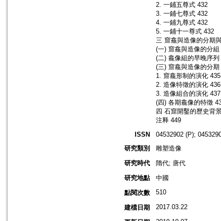
2. 一鋪五尊式 432
3. 一鋪七尊式 432
4. 一鋪九尊式 432
5. 一鋪十一尊式 432
三 窟龕與造像的分期與年
(一) 窟龕與造像的分組 
(二) 龕像組的早晚序列 
(三) 窟龕與造像的分期 
1. 窟龕形制的演化 435
2. 造像特徵的演化 436
3. 造像組合的演化 437
(四) 各期龕像的特徵 43
四 石窟開鑿的歷史背景 
注释 449
ISSN
04532902 (P); 0453290
研究類別
雕塑造像
研究時代
隋代; 唐代
研究地點
中國
510
點閱次數
2017.03.22
建檔日期