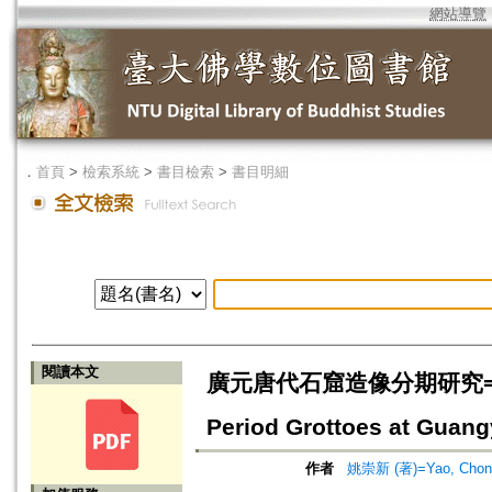
網站導覽
．
首頁
>
檢索系統
>
書目檢索
>
書目明細
閱讀本文
廣元唐代石窟造像分期研究=A Study 
Period Grottoes at Guan
作者
姚崇新 (著)=Yao, Chong-