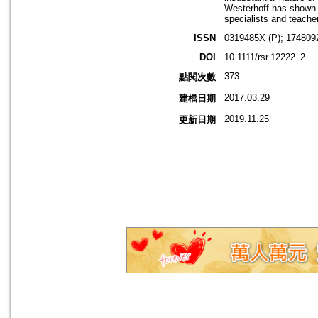
Westerhoff has shown th
specialists and teache
ISSN
0319485X (P); 174809
DOI
10.1111/rsr.12222_2
373
點閱次數
2017.03.29
建檔日期
2019.11.25
更新日期