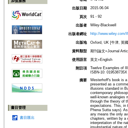
加值服務
2015.06.04
出版日期
91 - 92
頁次
Wiley-Blackwell
出版者
http://www.wiley.com/
出版者網址
出版地
Oxford, UK [牛津, 英國
資料類型
期刊論文=Journal Artic
使用語言
英文=English
Twelve Examples of Il
附註項
ISBN-10: 019538735X
Westerhoff's book is a 
摘要
presented as a commen
illusions standard in B
contemporary philosoph
well‐known analogies m
through the theory of t
expectations. This, in 
書目管理
Phena Sutta says). As i
any means the only ava
書目匯出
chapters, written by a
interpretation of the n
insubstantial nature o