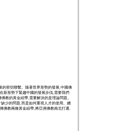
脈的密切聯繫。隨著世界形勢的發展,中國佛
在新形勢下緊趨中國的發展步伐,需要我們
傳佛教的黃金紐帶,需要解決的是理論問題。
缺少的問題,而是如何重視人才的使用。總
傳佛教兩條黃金紐帶,將亞洲佛教南北打通,