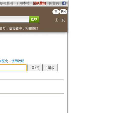
版權聲明
．
引用本站
．
捐款贊助
．
回首頁
．
日
EN
上一頁
佛典
．
語言教學
．
相關連結
詢歷史
．
使用說明