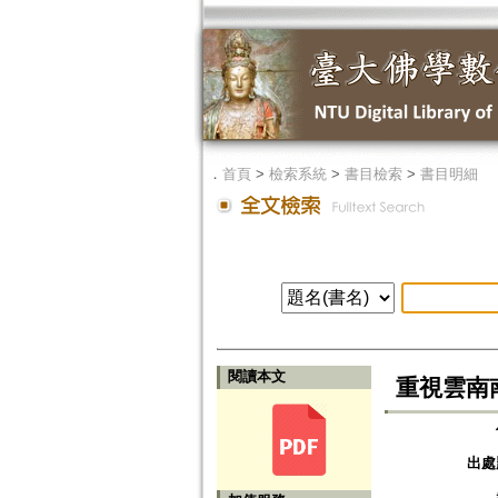
．
首頁
>
檢索系統
>
書目檢索
>
書目明細
閱讀本文
重視雲南
出處