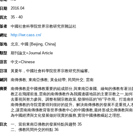
2016.04
日期
35 - 40
頁次
版者
中國社會科學院世界宗教研究所雜誌社
http://iwr.cass.cn/
網址
版地
北京, 中國 [Beijing, China]
類型
期刊論文=Journal Article
語言
中文=Chinese
註項
黃夏年，中國社會科學院世界宗教研究所編審。
鍵詞
南傳佛教; 東南亞佛教; 黃金紐帶; 民間外交; 雲南
摘要
南傳佛教是中國佛教重要的組成部分,與東南亞泰國、緬甸的佛教有著法
教正在飛躍前進,雲南的南傳佛教作為我國邊疆地區的主要宗教之一,如何
去重視與努力參與。調整有關宗教政策,發揮特區的"特"字作用。打造南
南傳佛教的寺院需要得到很好的提升。解決南傳佛教的發展不是重視人才
之,讓雲南南傳佛教背靠世界佛教中心的中國佛教,最終形成北傳佛教與南
為中國經濟與文化發展做好現實的服務,實現中國佛教崛起之理想。
目次
一、當前東南亞佛教的發展特點與趨勢 35
二、佛教民間外交的特點 36