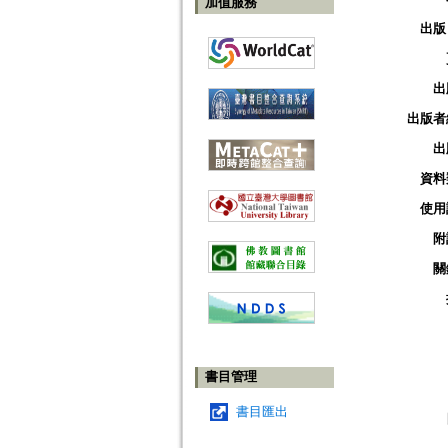
加值服務
出版
出
出版者
出
資料
使用
附
關
書目管理
書目匯出