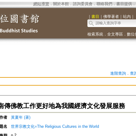
網站導覽
．
關於本館
．
諮詢委員會
．
聯絡我們
．
書目提供
．
｜
書目
｜
佛學著者
｜
站內
｜
檢索系統
．
全文專區
．
數位
進階查詢
．
查
南傳佛教工作更好地為我國經濟文化發展服務
作者
黃夏年 (著)
題名
世界宗教文化=The Religious Cultures in the World
n.2
卷期