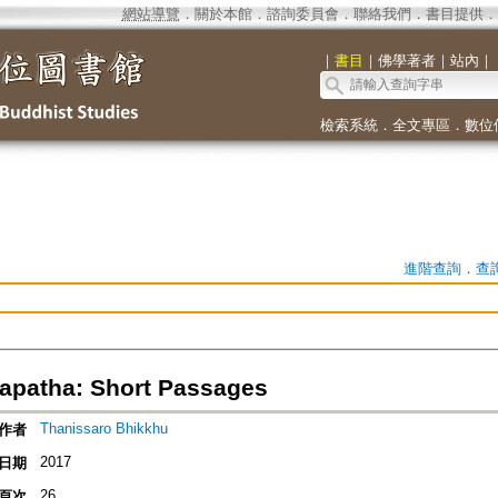
網站導覽
．
關於本館
．
諮詢委員會
．
聯絡我們
．
書目提供
．
｜
書目
｜
佛學著者
｜
站內
｜
檢索系統
．
全文專區
．
數位
進階查詢
．
查
patha: Short Passages
Thanissaro Bhikkhu
作者
2017
日期
26
頁次