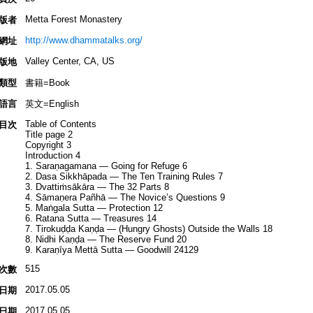
Metta Forest Monastery
版者
http://www.dhammatalks.org/
網址
Valley Center, CA, US
版地
類型
書籍=Book
語言
英文=English
Table of Contents
目次
Title page 2
Copyright 3
Introduction 4
1. Saraṇagamana — Going for Refuge 6
2. Dasa Sikkhāpada — The Ten Training Rules 7
3. Dvattiṁsākāra — The 32 Parts 8
4. Sāmaṇera Pañhā — The Novice’s Questions 9
5. Maṅgala Sutta — Protection 12
6. Ratana Sutta — Treasures 14
7. Tirokuḍḍa Kaṇḍa — (Hungry Ghosts) Outside the Walls 18
8. Nidhi Kaṇḍa — The Reserve Fund 20
9. Karaṇīya Mettā Sutta — Goodwill 24129
515
次數
2017.05.05
日期
2017.05.05
日期