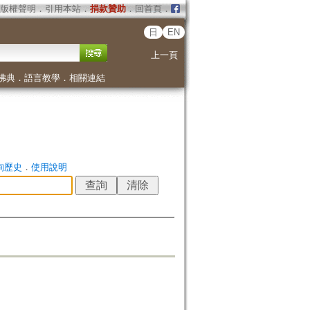
版權聲明
．
引用本站
．
捐款贊助
．
回首頁
．
日
EN
上一頁
佛典
．
語言教學
．
相關連結
詢歷史
．
使用說明