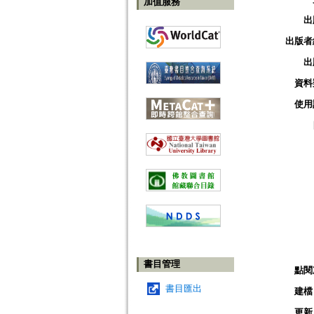
加值服務
出
出版者
出
資料
使用
書目管理
點閱
書目匯出
建檔
更新