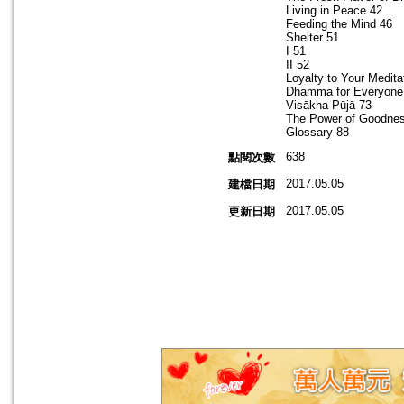
Living in Peace 42
Feeding the Mind 46
Shelter 51
I 51
II 52
Loyalty to Your Medita
Dhamma for Everyone
Visākha Pūjā 73
The Power of Goodne
Glossary 88
638
點閱次數
2017.05.05
建檔日期
2017.05.05
更新日期