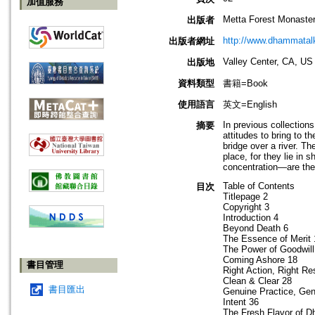
加值服務
Metta Forest Monaste
出版者
http://www.dhammatalk
出版者網址
Valley Center, CA, US
出版地
資料類型
書籍=Book
使用語言
英文=English
In previous collection
摘要
attitudes to bring to t
bridge over a river. T
place, for they lie in 
concentration—are the 
Table of Contents
目次
Titlepage 2
Copyright 3
Introduction 4
Beyond Death 6
The Essence of Merit 
The Power of Goodwill
Coming Ashore 18
書目管理
Right Action, Right Re
Clean & Clear 28
書目匯出
Genuine Practice, Ge
Intent 36
The Fresh Flavor of 