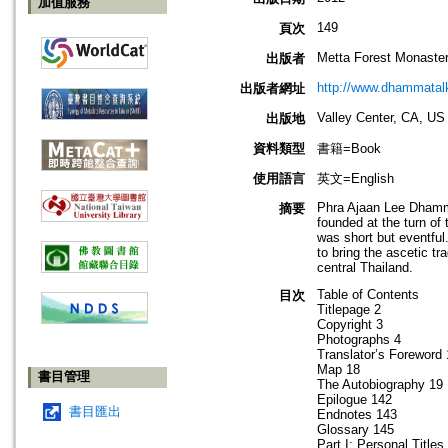
加值服務
149
頁次
Metta Forest Monaste
出版者
http://www.dhammatalk
出版者網址
Valley Center, CA, US
出版地
資料類型
書籍=Book
使用語言
英文=English
Phra Ajaan Lee Dhammad
摘要
founded at the turn of
was short but eventful
to bring the ascetic tr
central Thailand.
Table of Contents
目次
Titlepage 2
Copyright 3
Photographs 4
Translator’s Foreword
Map 18
書目管理
The Autobiography 19
Epilogue 142
書目匯出
Endnotes 143
Glossary 145
Part I: Personal Titles