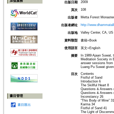
加值服務
2009
出版日期
108
頁次
Metta Forest Monaste
出版者
http://www.dhammatalk
出版者網址
Valley Center, CA, US
出版地
資料類型
書籍=Book
使用語言
英文=English
In 1989 Ajaan Suwat, t
摘要
Meditation Society in 
answer sessions from t
Luang Pu Suwat given 
Contents
目次
Fistful of Sand
Introduction 6
The Skillful Heart 8
Questions & Answers (
Questions & Answers (
書目管理
Inconstancy 26
“This Body of Mine” 3
Karma 34
書目匯出
Fistful of Sand 41
The Light of Discernm