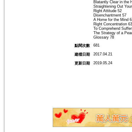
Blatantly Clear in the 
Straightening Out You
Right Attitude 52
Disenchantment 57
A Home for the Mind 6
Right Concentration 6
To Comprehend Suffer
The Strategy of a Pea
Glossary 78
681
點閱次數
2017.04.21
建檔日期
2019.05.24
更新日期