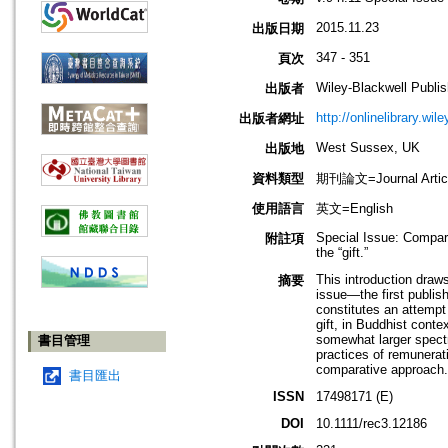
2015.11.23
出版日期
347 - 351
頁次
Wiley-Blackwell Publis
出版者
http://onlinelibrary.wil
出版者網址
West Sussex, UK
出版地
資料類型
期刊論文=Journal Artic
使用語言
英文=English
Special Issue: Compar
附註項
the “gift.”
This introduction draw
摘要
issue—the first publis
constitutes an attempt
gift, in Buddhist contex
somewhat larger spectrum
書目管理
practices of remunerati
comparative approach.
書目匯出
ISSN
17498171 (E)
DOI
10.1111/rec3.12186