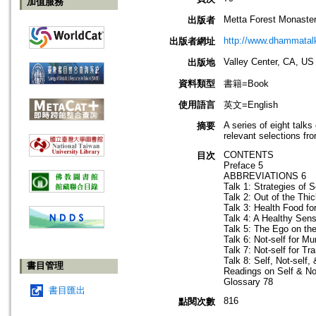
加值服務
Metta Forest Monaste
出版者
http://www.dhammatalk
出版者網址
Valley Center, CA, US
出版地
資料類型
書籍=Book
使用語言
英文=English
A series of eight talks
摘要
relevant selections fr
CONTENTS
目次
Preface 5
ABBREVIATIONS 6
Talk 1: Strategies of S
Talk 2: Out of the Thi
Talk 3: Health Food fo
Talk 4: A Healthy Sens
Talk 5: The Ego on th
Talk 6: Not-self for 
Talk 7: Not-self for T
Talk 8: Self, Not-self
書目管理
Readings on Self & No
Glossary 78
書目匯出
816
點閱次數