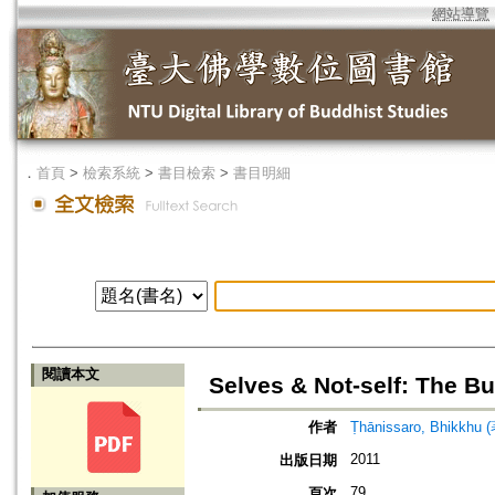
網站導覽
．
首頁
>
檢索系統
>
書目檢索
>
書目明細
閱讀本文
Selves & Not-self: The B
作者
Ṭhānissaro, Bhikkhu 
2011
出版日期
79
頁次