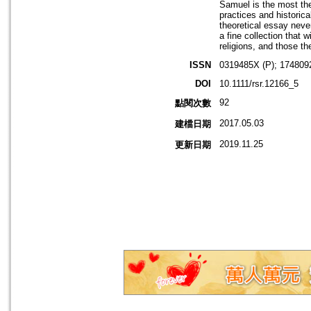
Samuel is the most the
practices and historic
theoretical essay neve
a fine collection that
religions, and those th
ISSN
0319485X (P); 174809
DOI
10.1111/rsr.12166_5
92
點閱次數
2017.05.03
建檔日期
2019.11.25
更新日期