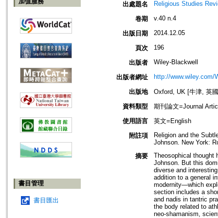
加值服務
Religious Studies Rev
出處題名
v.40 n.4
卷期
2014.12.05
出版日期
196
頁次
Wiley-Blackwell
出版者
http://www.wiley.com/
出版者網址
出版地
Oxford, UK [牛津, 英國
資料類型
期刊論文=Journal Artic
使用語言
英文=English
Religion and the Subt
附註項
Johnson. New York: R
Theosophical thought 
摘要
Johnson. But this dom
diverse and interestin
addition to a general 
書目管理
modernity—which explor
section includes a shor
and nadis in tantric p
書目匯出
the body related to at
neo‐shamanism, scientif