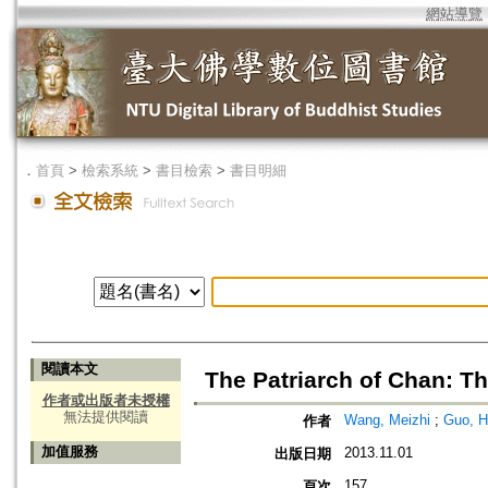
網站導覽
．
首頁
>
檢索系統
>
書目檢索
>
書目明細
閱讀本文
The Patriarch of Chan: T
作者或出版者未授權
無法提供閱讀
Wang, Meizhi
;
Guo, 
作者
加值服務
2013.11.01
出版日期
157
頁次