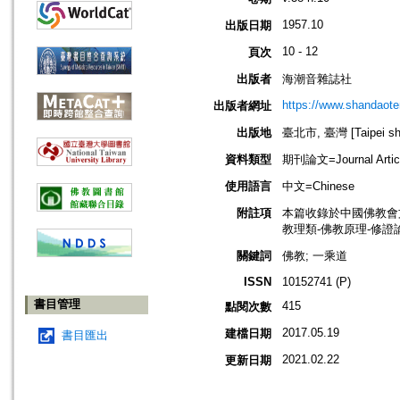
1957.10
出版日期
10 - 12
頁次
出版者
海潮音雜誌社
https://www.shandaote
出版者網址
出版地
臺北市, 臺灣 [Taipei shi
資料類型
期刊論文=Journal Artic
使用語言
中文=Chinese
附註項
本篇收錄於中國佛教會
教理類-佛教原理-修證
關鍵詞
佛教; 一乘道
ISSN
10152741 (P)
書目管理
415
點閱次數
2017.05.19
建檔日期
書目匯出
2021.02.22
更新日期