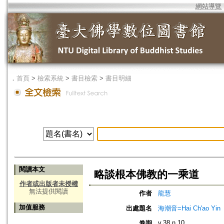
網站導覽
．
首頁
>
檢索系統
>
書目檢索
>
書目明細
閱讀本文
略談根本佛教的一乘道
作者或出版者未授權
無法提供閱讀
作者
龍慧
加值服務
出處題名
海潮音=Hai Ch'ao Yin
v.38 n.10
卷期