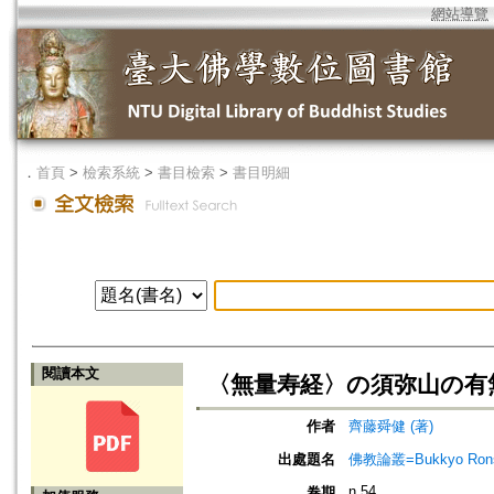
網站導覽
．
首頁
>
檢索系統
>
書目檢索
>
書目明細
閱讀本文
〈無量寿経〉の須弥山の有
作者
齊藤舜健 (著)
出處題名
佛教論叢=Bukkyo Rons
n.54
卷期