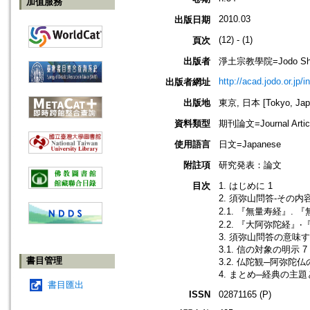
加值服務
2010.03
出版日期
(12) - (1)
頁次
出版者
淨土宗教學院=Jodo Shu B
http://acad.jodo.or.jp/
出版者網址
出版地
東京, 日本 [Tokyo, Jap
資料類型
期刊論文=Journal Artic
使用語言
日文=Japanese
附註項
研究発表：論文
目次
1. はじめに 1
2. 須弥山問答-その内
2.1. 『無量寿経』.
2.2. 『大阿弥陀経』‧
3. 須弥山問答の意味
3.1. 信の対象の明示 7
書目管理
3.2. 仏陀観─阿弥陀仏
4. まとめ─経典の主題
書目匯出
ISSN
02871165 (P)