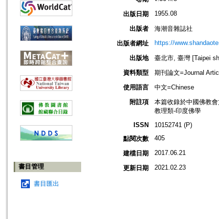
1955.08
出版日期
出版者
海潮音雜誌社
https://www.shandaote
出版者網址
出版地
臺北市, 臺灣 [Taipei shi
資料類型
期刊論文=Journal Artic
使用語言
中文=Chinese
附註項
本篇收錄於中國佛教會
教理類-印度佛學
ISSN
10152741 (P)
405
點閱次數
2017.06.21
建檔日期
書目管理
2021.02.23
更新日期
書目匯出