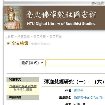
網站導覽
．
首頁
>
檢索系統
>
書目檢索
>
書目明細
閱讀本文
薄迦梵經研究（一）─（六
作者或出版者未授權
無法提供閱讀
作者
周祥光
加值服務
出處題名
海潮音=Hai Ch'ao Yin
v.36 n.8
卷期