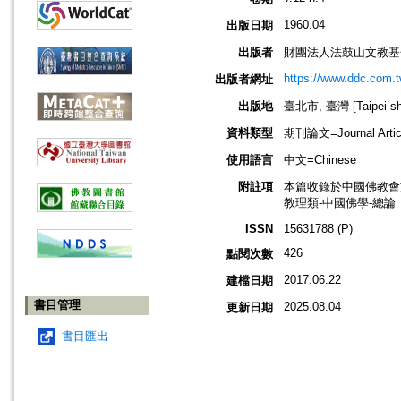
1960.04
出版日期
出版者
財團法人法鼓山文教基
https://www.ddc.com.t
出版者網址
出版地
臺北市, 臺灣 [Taipei shi
資料類型
期刊論文=Journal Artic
使用語言
中文=Chinese
附註項
本篇收錄於中國佛教會
教理類-中國佛學-總論
ISSN
15631788 (P)
426
點閱次數
2017.06.22
建檔日期
書目管理
2025.08.04
更新日期
書目匯出