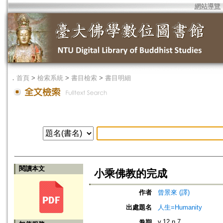
網站導覽
．
首頁
>
檢索系統
>
書目檢索
>
書目明細
閱讀本文
小乘佛教的完成
作者
曾景來 (譯)
出處題名
人生=Humanity
v.12 n.7
卷期