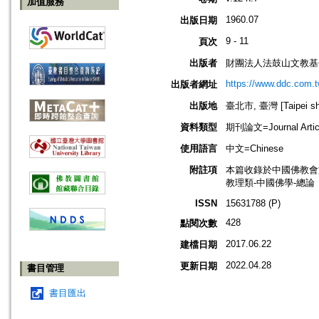
加值服務
1960.07
出版日期
9 - 11
頁次
出版者
財團法人法鼓山文教基
https://www.ddc.com.t
出版者網址
出版地
臺北市, 臺灣 [Taipei shi
資料類型
期刊論文=Journal Artic
使用語言
中文=Chinese
附註項
本篇收錄於中國佛教會
教理類-中國佛學-總論
ISSN
15631788 (P)
428
點閱次數
2017.06.22
建檔日期
2022.04.28
更新日期
書目管理
書目匯出