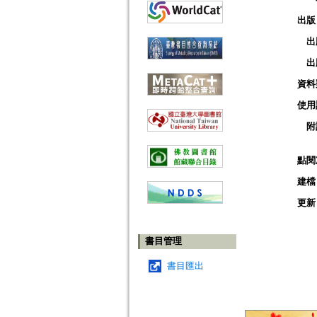
出版
出
出
資料
使用
附
點閱
建檔
更新
書目管理
書目匯出