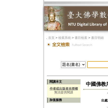
．
首頁
>
檢索系統
>
書目檢索
>
書目明細
閱讀本文
中國佛教
作者或出版者未授權
無法提供閱讀
加值服務
出處