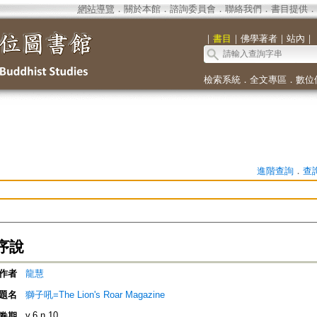
網站導覽
．
關於本館
．
諮詢委員會
．
聯絡我們
．
書目提供
．
｜
書目
｜
佛學著者
｜
站內
｜
檢索系統
．
全文專區
．
數位
進階查詢
．
查
序說
作者
龍慧
題名
獅子吼=The Lion's Roar Magazine
v.6 n.10
卷期