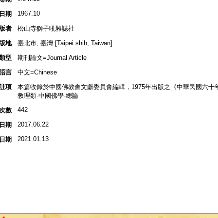
1967.10
日期
版者
松山寺獅子吼雜誌社
版地
臺北市, 臺灣 [Taipei shih, Taiwan]
類型
期刊論文=Journal Article
語言
中文=Chinese
註項
本篇收錄於中國佛教會文獻委員會編輯，1975年出版之《中華民國六十
教理類-中國佛學-總論
442
次數
2017.06.22
日期
2021.01.13
日期