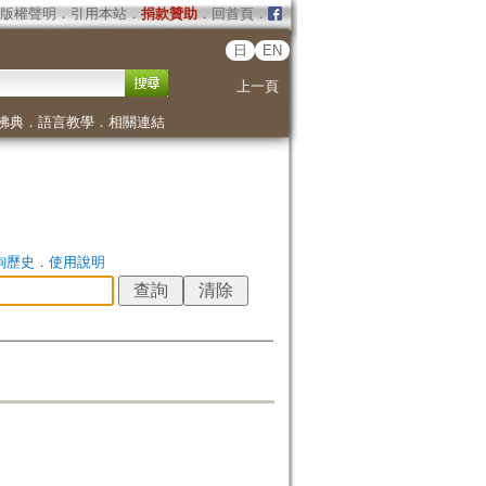
版權聲明
．
引用本站
．
捐款贊助
．
回首頁
．
日
EN
上一頁
佛典
．
語言教學
．
相關連結
詢歷史
．
使用說明