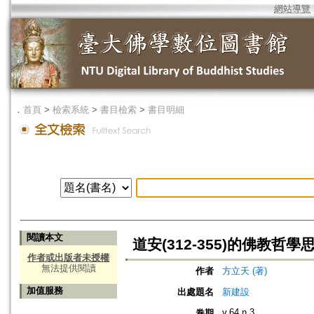
網站導覽
．
首頁
>
檢索系統
>
書目檢索
>
書目明細
閱讀本文
道安(312-355)的佛教哲學
作者或出版者未授權
無法提供閱讀
作者
方立天 (著)
加值服務
出處題名
新建設
v.64 n.3
卷期