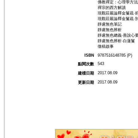
佛教禪定：心理學方法
禪宗的西方解讀
現觀莊嚴論釋金鬘疏·
現觀莊嚴論釋金鬘疏·
靜慮無色筆記
靜慮無色辨析
靜慮無色總義·善說心要
靜慮無色辨析·白蓮鬘
徵稿啟事
ISBN
9787516148785 (P)
543
點閱次數
2017.08.09
建檔日期
2017.08.09
更新日期