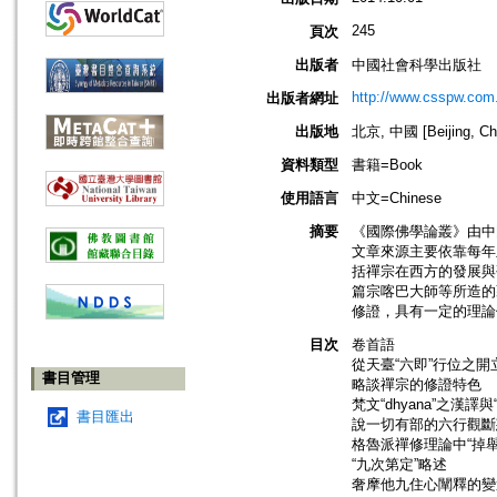
245
頁次
出版者
中國社會科學出版社
http://www.csspw.com
出版者網址
出版地
北京, 中國 [Beijing, Ch
資料類型
書籍=Book
使用語言
中文=Chinese
摘要
《國際佛學論叢》由中
文章來源主要依靠每年
括禪宗在西方的發展與
篇宗喀巴大師等所造的
修證，具有一定的理論
目次
卷首語
從天臺“六即”行位之
書目管理
略談禪宗的修證特色
梵文“dhyana”之漢譯
書目匯出
說一切有部的六行觀斷
格魯派禪修理論中“掉
“九次第定”略述
奢摩他九住心闡釋的變