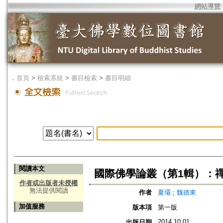
網站導覽
．
首頁
>
檢索系統
>
書目檢索
>
書目明細
閱讀本文
國際佛學論叢（第1輯）：
作者或出版者未授權
無法提供閱讀
作者
夏壩
;
魏德東
加值服務
版本項
第一版
2014.10.01
出版日期