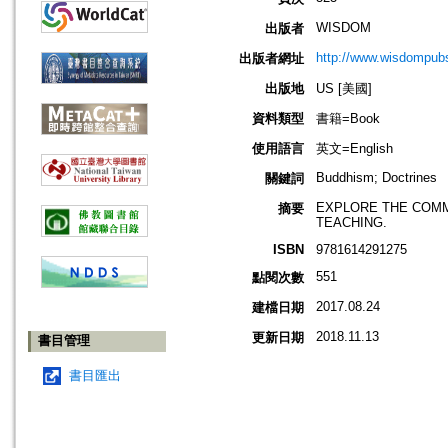
WISDOM
出版者
http://www.wisdompub
出版者網址
出版地
US [美國]
資料類型
書籍=Book
使用語言
英文=English
Buddhism; Doctrines
關鍵詞
EXPLORE THE COMM
摘要
TEACHING.
ISBN
9781614291275
551
點閱次數
2017.08.24
建檔日期
2018.11.13
更新日期
書目管理
書目匯出