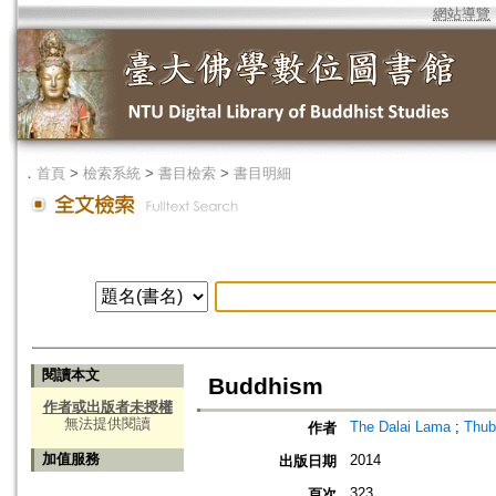
網站導覽
．
首頁
>
檢索系統
>
書目檢索
>
書目明細
閱讀本文
Buddhism
作者或出版者未授權
無法提供閱讀
The Dalai Lama
;
Thub
作者
加值服務
2014
出版日期
323
頁次