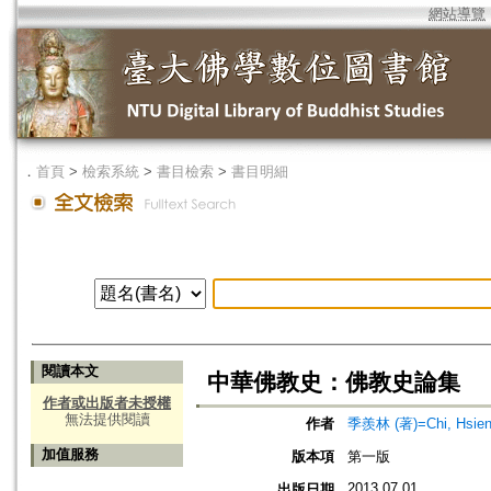
網站導覽
．
首頁
>
檢索系統
>
書目檢索
>
書目明細
閱讀本文
中華佛教史：佛教史論集
作者或出版者未授權
無法提供閱讀
作者
季羨林 (著)=Chi, Hsien-l
加值服務
版本項
第一版
2013.07.01
出版日期