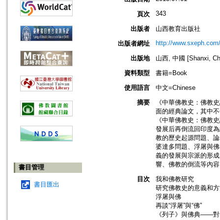
343
頁次
出版者
山西教育出版社
http://www.sxeph.com
出版者網址
出版地
山西, 中國 [Shanxi, Ch
資料類型
書籍=Book
使用語言
中文=Chinese
摘要
《中華佛教史：佛教史
面的經典論文，其中不
《中華佛教史：佛教史
發展后再倒流回印度為
教的歷史起源問題、論
婆達多問題、浮屠與佛
義的發展與宗派的形成
響、佛教的倒流等內容
書目管理
目次
我和佛教研究
書目匯出
研究佛教史的意義和方
浮屠與佛
再談“浮屠”與“佛”
《列子》與佛典——對