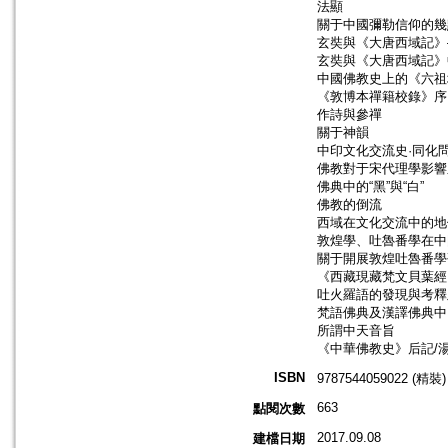
法顯
關于中國彌勒信仰的幾
玄奘與《大唐西域記》
玄奘與《大唐西域記》
中國佛教史上的《六祖
《敦博本禪籍校錄》序
作詩與參禪
關于神韻
中印文化交流史·同化
佛教對于宋代理學影響
佛典中的“黑”與“白”
佛教的倒流
西域在文化交流中的地
敦煌學、吐魯番學在中
關于開展敦煌吐魯番學
《西藏現藏梵文貝葉經
吐火羅語的發現與考釋
梵語佛典及漢譯佛典中
所謂中天音旨
《中華佛教史》后記/
ISBN
9787544059022 (精裝)
663
點閱次數
2017.09.08
建檔日期