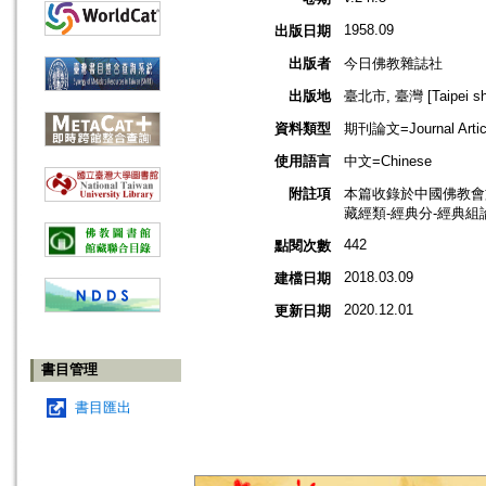
1958.09
出版日期
出版者
今日佛教雜誌社
出版地
臺北市, 臺灣 [Taipei shi
資料類型
期刊論文=Journal Artic
使用語言
中文=Chinese
附註項
本篇收錄於中國佛教會
藏經類-經典分-經典組
442
點閱次數
2018.03.09
建檔日期
2020.12.01
更新日期
書目管理
書目匯出