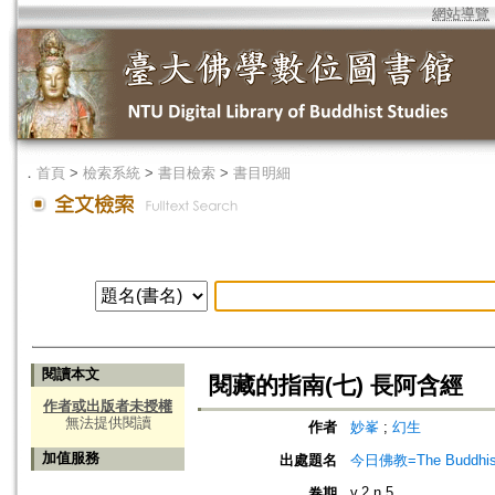
網站導覽
．
首頁
>
檢索系統
>
書目檢索
>
書目明細
閱讀本文
閱藏的指南(七) 長阿含經
作者或出版者未授權
無法提供閱讀
作者
妙峯
;
幻生
加值服務
出處題名
今日佛教=The Buddhis
v.2 n.5
卷期