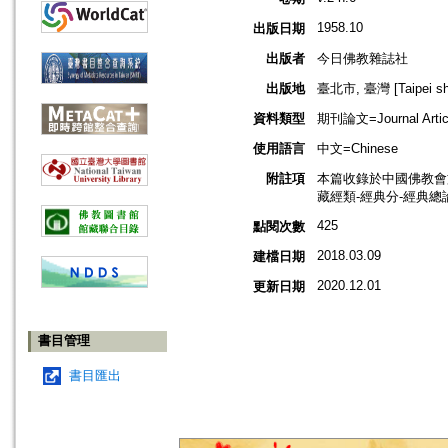
1958.10
出版日期
出版者
今日佛教雜誌社
出版地
臺北市, 臺灣 [Taipei shi
資料類型
期刊論文=Journal Artic
使用語言
中文=Chinese
附註項
本篇收錄於中國佛教會
藏經類-經典分-經典總
425
點閱次數
2018.03.09
建檔日期
2020.12.01
更新日期
書目管理
書目匯出