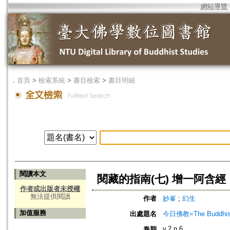
網站導覽
．
首頁
>
檢索系統
>
書目檢索
>
書目明細
閱讀本文
閱藏的指南(七) 增一阿含經
作者或出版者未授權
無法提供閱讀
作者
妙峯
;
幻生
加值服務
出處題名
今日佛教=The Buddhis
v.2 n.6
卷期