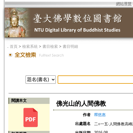
網站導覽
．
首頁
>
檢索系統
>
書目檢索
>
書目明細
閱讀本文
佛光山的人間佛教
作者
釋慈惠
出處題名
二○一五‧人間佛教高
2016.08
出版日期