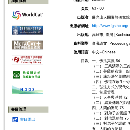
加值服務
63 - 80
頁次
出版者
佛光山人間佛教研究院
http://www.fgsihb.org/
出版者網址
出版地
高雄市, 臺灣 [Kaohsiung
資料類型
會議論文=Proceeding Ar
使用語言
中文=Chinese
目次
一、佛法真義 64
（一） 三業清淨的三好 
（二）菩薩的布施｜四給
（三）緣起法的集體創作
（四） 佛道在眾生中求 
二、弘法方式的現代化 
三、制度管理
（一）人事與淨財 72
（二） 異於傳統的師徒
四、人間的佛陀 73
書目管理
（一） 對弟子的愛護 7
（二） 對信眾的教 75
書目匯出
（三）對弟子的調教 7
五、大師的方便智