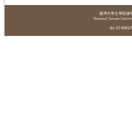
臺灣大學
文學院佛
National Taiwan Universi
doi:10.6681