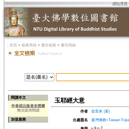
網站導覽
．
首頁
>
檢索系統
>
書目檢索
>
書目明細
閱讀本文
玉耶經大意
作者或出版者未授權
無法提供閱讀
作者
曾景來 (著)
加值服務
出處題名
臺灣佛教=Taiwan Foji
v.9 n.7
卷期