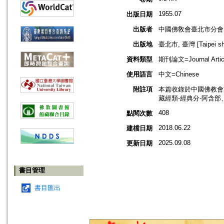
1955.07
出版日期
出版者
中國佛敎會臺北市分會
出版地
臺北市, 臺灣 [Taipei shi
資料類型
期刊論文=Journal Artic
使用語言
中文=Chinese
附註項
本篇收錄於中國佛教會
藏經類-經典分-阿含部
408
點閱次數
2018.06.22
建檔日期
2025.09.08
更新日期
書目管理
書目匯出