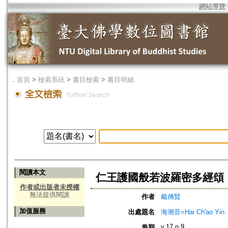
網站導覽
．
首頁
>
檢索系統
>
書目檢索
>
書目明細
閱讀本文
仁王護國般若波羅密多經頌
作者或出版者未授權
無法提供閱讀
作者
戴傳賢
加值服務
出處題名
海潮音=Hai Ch'ao Yin
v.17 n.9
卷期