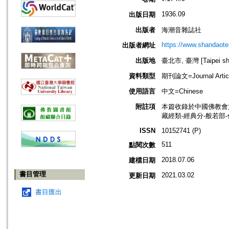
1936.09
出版日期
出版者
海潮音雜誌社
https://www.shandaote
出版者網址
出版地
臺北市, 臺灣 [Taipei shi
資料類型
期刊論文=Journal Artic
使用語言
中文=Chinese
附註項
本篇收錄於中國佛教會
藏經類-經典分-般若部
ISSN
10152741 (P)
511
點閱次數
2018.07.06
建檔日期
書目管理
2021.03.02
更新日期
書目匯出