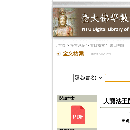
．
首頁
>
檢索系統
>
書目檢索
>
書目明細
閱讀本文
大寶法王
出處