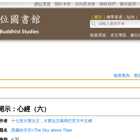
網站導覽
．
關於本館
．
諮詢委員會
．
聯絡我們
．
書目提供
．
｜
書目
｜
佛學著者
｜
站內
｜
檢索系統
．
全文專區
．
數位
進階查詢
．
查
開示：心經（六）
作者
十七世大寶法王
;
大寶法王噶瑪巴官方中文網
題名
西藏的天空=The Sky above Tibet
n.31
卷期