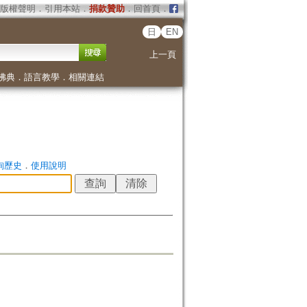
版權聲明
．
引用本站
．
捐款贊助
．
回首頁
．
日
EN
上一頁
佛典
．
語言教學
．
相關連結
詢歷史
．
使用說明