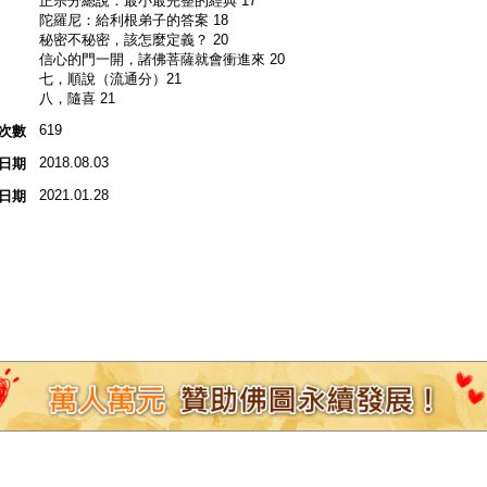
正宗分總說：最小最完整的經典 17
陀羅尼：給利根弟子的答案 18
秘密不秘密，該怎麼定義？ 20
信心的門一開，諸佛菩薩就會衝進來 20
七，順說（流通分）21
八，隨喜 21
619
次數
2018.08.03
日期
2021.01.28
日期