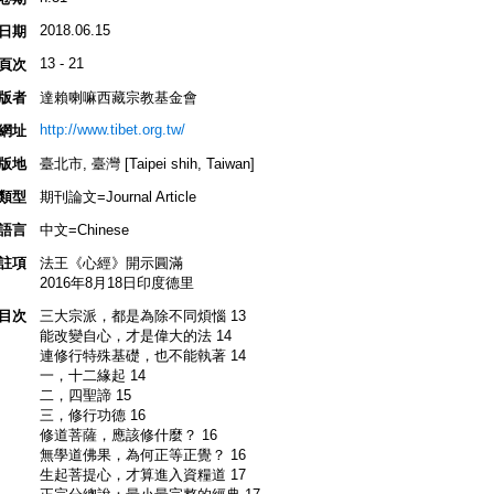
2018.06.15
日期
13 - 21
頁次
版者
達賴喇嘛西藏宗教基金會
http://www.tibet.org.tw/
網址
版地
臺北市, 臺灣 [Taipei shih, Taiwan]
類型
期刊論文=Journal Article
語言
中文=Chinese
註項
法王《心經》開示圓滿
2016年8月18日印度德里
目次
三大宗派，都是為除不同煩惱 13
能改變自心，才是偉大的法 14
連修行特殊基礎，也不能執著 14
一，十二緣起 14
二，四聖諦 15
三，修行功德 16
修道菩薩，應該修什麼？ 16
無學道佛果，為何正等正覺？ 16
生起菩提心，才算進入資糧道 17