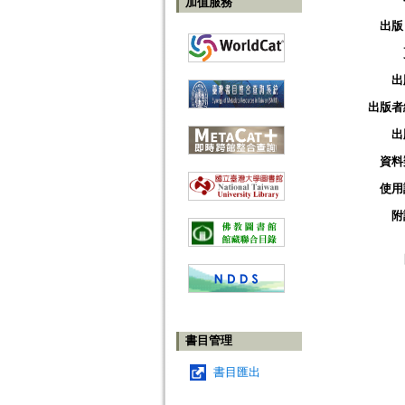
加值服務
出版
出
出版者
出
資料
使用
附
書目管理
書目匯出