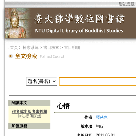
網站導覽
．
首頁
>
檢索系統
>
書目檢索
>
書目明細
閱讀本文
心悟
作者或出版者未授權
無法提供閱讀
作者
釋慈惠
加值服務
版本項
初版
2011.05.01
出版日期