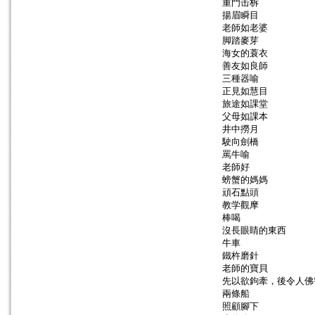
重門击柝
揚眉瞬目
老師如老婆
脚踏麥芽
海女的蓑衣
善友如良師
三種器喻
正見如慧目
旅途如課堂
父母如課本
井中撈月
駛向劍橋
罵牛喻
老師好
螃蟹的媽媽
頑石點頭
教学觀摩
棒喝
沒長眼睛的東西
牛車
鐵杵磨針
老師的寶貝
先以欲鉤牽，後令人佛
兩條船
照顧腳下