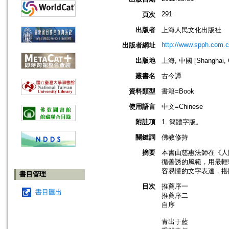
291
頁次
出版者
上海人民文化出版社
http://www.spph.com.c
出版者網址
出版地
上海, 中國 [Shanghai, 
叢書名
古今譚
資料類型
書籍=Book
使用語言
中文=Chinese
附註項
1. 簡體字版。
關鍵詞
佛教修持
摘要
本書由慈惠法師在《人
循善誘的風範，用最輕
容易懂的文字表達，搭
書目管理
目次
推薦序一
書目匯出
推薦序二
自序
青出于藍