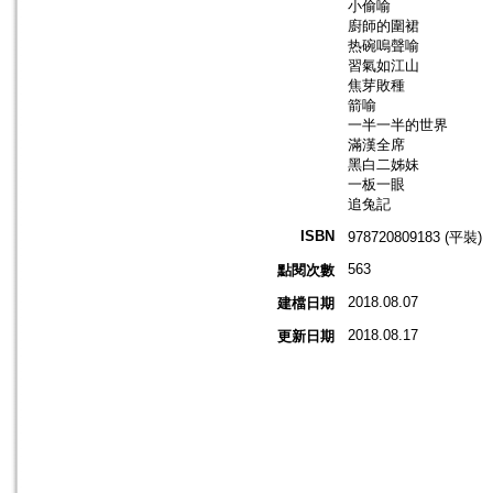
小偷喻
廚師的圍裙
热碗嗚聲喻
習氣如江山
焦芽敗種
箭喻
一半一半的世界
滿漢全席
黑白二姊妹
一板一眼
追兔記
ISBN
978720809183 (平裝)
563
點閱次數
2018.08.07
建檔日期
2018.08.17
更新日期